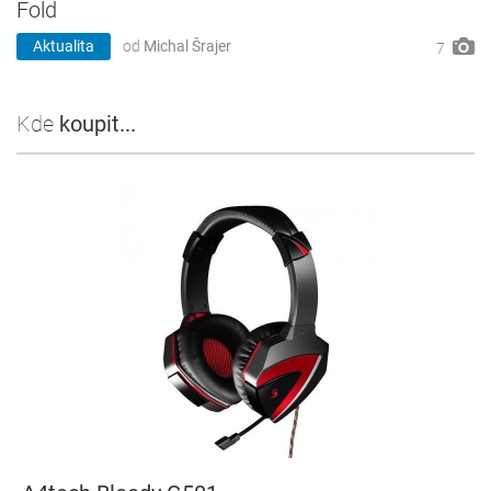
Fold
Aktualita
od
Michal Šrajer
7
Kde
koupit...