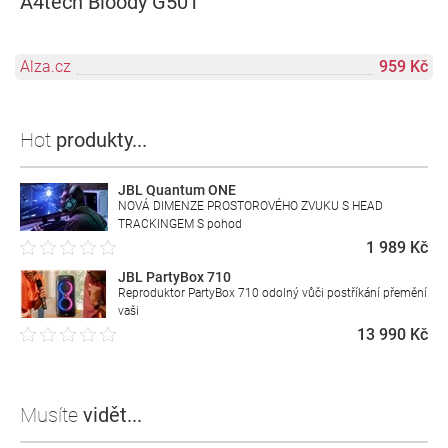
A4tech Bloody G501
Alza.cz
959 Kč
Hot
produkty...
JBL Quantum ONE
NOVÁ DIMENZE PROSTOROVÉHO ZVUKU S HEAD
TRACKINGEM S pohod
1 989 Kč
JBL PartyBox 710
Reproduktor PartyBox 710 odolný vůči postříkání přemění
vaši
13 990 Kč
Musíte
vidět...