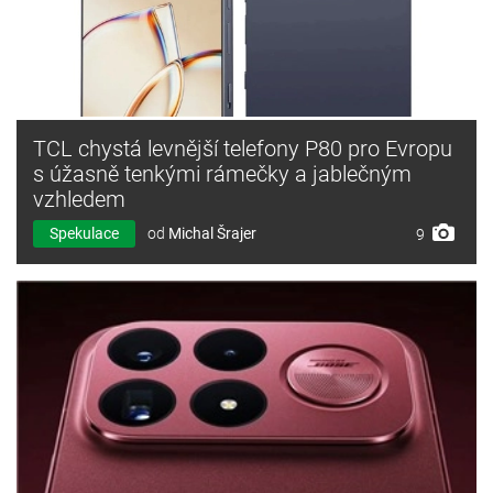
TCL chystá levnější telefony P80 pro Evropu
s úžasně tenkými rámečky a jablečným
vzhledem
Spekulace
od
Michal Šrajer
9