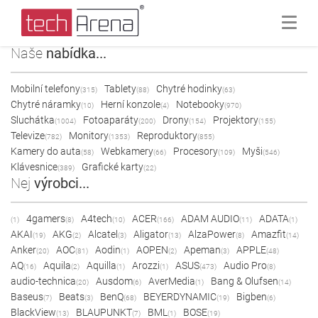
Naše
nabídka...
Mobilní telefony
Tablety
Chytré hodinky
(315)
(88)
(63)
Chytré náramky
Herní konzole
Notebooky
(10)
(4)
(970)
Sluchátka
Fotoaparáty
Drony
Projektory
(1004)
(200)
(154)
(155)
Televize
Monitory
Reproduktory
(782)
(1353)
(855)
Kamery do auta
Webkamery
Procesory
Myši
(58)
(66)
(109)
(546)
Klávesnice
Grafické karty
(389)
(22)
Nej
výrobci...
4gamers
A4tech
ACER
ADAM AUDIO
ADATA
(1)
(8)
(10)
(166)
(11)
(1)
AKAI
AKG
Alcatel
Aligator
AlzaPower
Amazfit
(19)
(2)
(3)
(13)
(8)
(14)
Anker
AOC
Aodin
AOPEN
Apeman
APPLE
(20)
(81)
(1)
(2)
(3)
(48)
AQ
Aquila
Aquilla
Arozzi
ASUS
Audio Pro
(16)
(2)
(1)
(1)
(473)
(8)
audio-technica
Ausdom
AverMedia
Bang & Olufsen
(20)
(6)
(1)
(14)
Baseus
Beats
BenQ
BEYERDYNAMIC
Bigben
(7)
(3)
(68)
(19)
(6)
BlackView
BLAUPUNKT
BML
BOSE
(13)
(7)
(1)
(19)