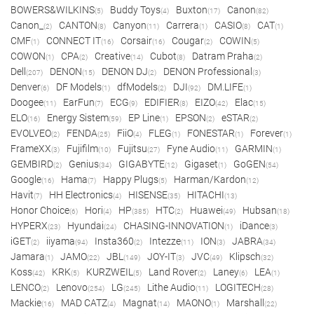
BOWERS&WILKINS
Buddy Toys
Buxton
Canon
(5)
(4)
(17)
(82)
Canon_
CANTON
Canyon
Carrera
CASIO
CAT
(2)
(8)
(11)
(1)
(8)
(1)
CMF
CONNECT IT
Corsair
Cougar
COWIN
(1)
(16)
(16)
(2)
(5)
COWON
CPA
Creative
Cubot
Datram Praha
(1)
(2)
(14)
(8)
(2)
Dell
DENON
DENON DJ
DENON Professional
(207)
(15)
(2)
(3)
Denver
DF Models
dfModels
DJI
DM.LIFE
(6)
(1)
(2)
(92)
(1)
Doogee
EarFun
ECG
EDIFIER
EIZO
Elac
(11)
(7)
(9)
(8)
(42)
(15)
ELO
Energy Sistem
EP Line
EPSON
eSTAR
(16)
(59)
(1)
(2)
(2)
EVOLVEO
FENDA
FiiO
FLEG
FONESTAR
Forever
(2)
(25)
(4)
(1)
(1)
(1)
FrameXX
Fujifilm
Fujitsu
Fyne Audio
GARMIN
(3)
(10)
(27)
(11)
(1)
GEMBIRD
Genius
GIGABYTE
Gigaset
GoGEN
(2)
(34)
(12)
(1)
(54)
Google
Hama
Happy Plugs
Harman/Kardon
(16)
(7)
(5)
(12)
Havit
HH Electronics
HISENSE
HITACHI
(7)
(4)
(35)
(13)
Honor Choice
Hori
HP
HTC
Huawei
Hubsan
(6)
(4)
(385)
(2)
(49)
(18)
HYPERX
Hyundai
CHASING-INNOVATION
iDance
(23)
(24)
(1)
(3)
iGET
iiyama
Insta360
Intezze
ION
JABRA
(2)
(94)
(2)
(11)
(3)
(34)
Jamara
JAMO
JBL
JOY-IT
JVC
Klipsch
(1)
(22)
(149)
(3)
(49)
(32)
Koss
KRK
KURZWEIL
Land Rover
Laney
LEA
(42)
(5)
(5)
(2)
(6)
(1)
LENCO
Lenovo
LG
Lithe Audio
LOGITECH
(2)
(254)
(245)
(11)
(28)
Mackie
MAD CATZ
Magnat
MAONO
Marshall
(16)
(4)
(14)
(1)
(22)