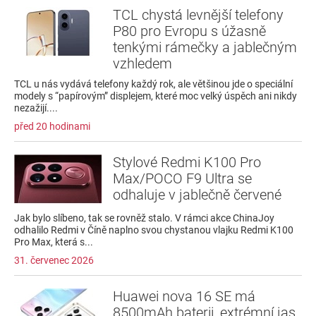
TCL chystá levnější telefony
P80 pro Evropu s úžasně
tenkými rámečky a jablečným
vzhledem
TCL u nás vydává telefony každý rok, ale většinou jde o speciální
modely s “papírovým” displejem, které moc velký úspěch ani nikdy
nezažijí....
před 20 hodinami
Stylové Redmi K100 Pro
Max/POCO F9 Ultra se
odhaluje v jablečně červené
Jak bylo slíbeno, tak se rovněž stalo. V rámci akce ChinaJoy
odhalilo Redmi v Číně naplno svou chystanou vlajku Redmi K100
Pro Max, která s...
31. červenec 2026
Huawei nova 16 SE má
8500mAh baterii, extrémní jas