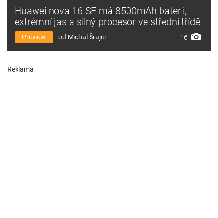
Huawei nova 16 SE má 8500mAh baterii,
extrémní jas a silný procesor ve střední třídě
Preview
od
Michal Šrajer
16
Reklama