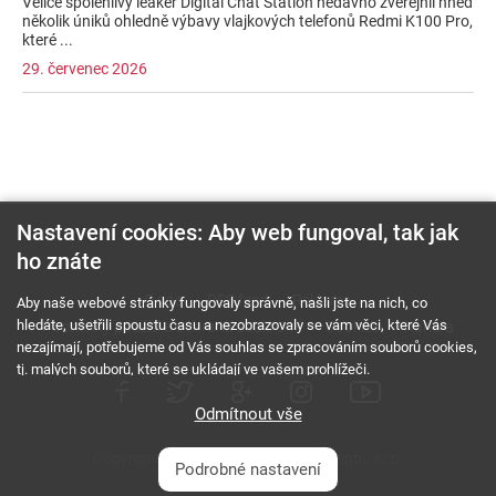
Velice spolehlivý leaker Digital Chat Station nedávno zveřejnil hned
několik úniků ohledně výbavy vlajkových telefonů Redmi K100 Pro,
které ...
29. červenec 2026
Nastavení cookies: Aby web fungoval, tak jak
ho znáte
O nás
RSS feed
Reklama
Aby naše webové stránky fungovaly správně, našli jste na nich, co
hledáte, ušetřili spoustu času a nezobrazovaly se vám věci, které Vás
Podmínky použití a ochrana soukromí
Cookies
Kariéra
nezajímají, potřebujeme od Vás souhlas se zpracováním souborů cookies,
tj. malých souborů, které se ukládají ve vašem prohlížeči.
Odmítnout vše
Copyright © 2000 - 2026 NetComp, spol. s r.o.
Podrobné nastavení
Všechna práva vyhrazena.