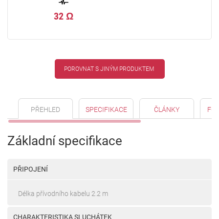
32 Ω
POROVNAT S JINÝM PRODUKTEM
PŘEHLED
SPECIFIKACE
ČLÁNKY
FO
Základní specifikace
PŘIPOJENÍ
Délka přívodního kabelu 2.2 m
CHARAKTERISTIKA SLUCHÁTEK