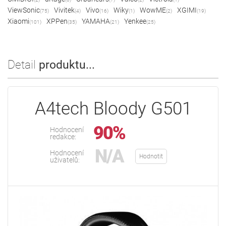
ViewSonic
Vivitek
Vivo
Wiky
WowME
XGIMI
(75)
(4)
(16)
(1)
(2)
(19)
Xiaomi
XPPen
YAMAHA
Yenkee
(101)
(35)
(21)
(25)
Detail
produktu...
A4tech Bloody G501
90%
Hodnocení
redakce:
N/A
Hodnocení
Hodnotit
uživatelů: