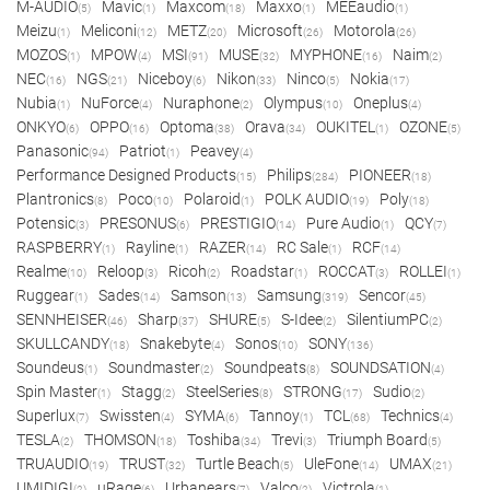
M-AUDIO
Mavic
Maxcom
Maxxo
MEEaudio
(5)
(1)
(18)
(1)
(1)
Meizu
Meliconi
METZ
Microsoft
Motorola
(1)
(12)
(20)
(26)
(26)
MOZOS
MPOW
MSI
MUSE
MYPHONE
Naim
(1)
(4)
(91)
(32)
(16)
(2)
NEC
NGS
Niceboy
Nikon
Ninco
Nokia
(16)
(21)
(6)
(33)
(5)
(17)
Nubia
NuForce
Nuraphone
Olympus
Oneplus
(1)
(4)
(2)
(10)
(4)
ONKYO
OPPO
Optoma
Orava
OUKITEL
OZONE
(6)
(16)
(38)
(34)
(1)
(5)
Panasonic
Patriot
Peavey
(94)
(1)
(4)
Performance Designed Products
Philips
PIONEER
(15)
(284)
(18)
Plantronics
Poco
Polaroid
POLK AUDIO
Poly
(8)
(10)
(1)
(19)
(18)
Potensic
PRESONUS
PRESTIGIO
Pure Audio
QCY
(3)
(6)
(14)
(1)
(7)
RASPBERRY
Rayline
RAZER
RC Sale
RCF
(1)
(1)
(14)
(1)
(14)
Realme
Reloop
Ricoh
Roadstar
ROCCAT
ROLLEI
(10)
(3)
(2)
(1)
(3)
(1)
Ruggear
Sades
Samson
Samsung
Sencor
(1)
(14)
(13)
(319)
(45)
SENNHEISER
Sharp
SHURE
S-Idee
SilentiumPC
(46)
(37)
(5)
(2)
(2)
SKULLCANDY
Snakebyte
Sonos
SONY
(18)
(4)
(10)
(136)
Soundeus
Soundmaster
Soundpeats
SOUNDSATION
(1)
(2)
(8)
(4)
Spin Master
Stagg
SteelSeries
STRONG
Sudio
(1)
(2)
(8)
(17)
(2)
Superlux
Swissten
SYMA
Tannoy
TCL
Technics
(7)
(4)
(6)
(1)
(68)
(4)
TESLA
THOMSON
Toshiba
Trevi
Triumph Board
(2)
(18)
(34)
(3)
(5)
TRUAUDIO
TRUST
Turtle Beach
UleFone
UMAX
(19)
(32)
(5)
(14)
(21)
UMIDIGI
uRage
Urbanears
Valco
Victrola
(2)
(6)
(7)
(2)
(1)