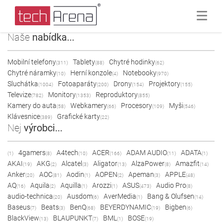
Naše
nabídka...
Mobilní telefony
Tablety
Chytré hodinky
(311)
(88)
(62)
Chytré náramky
Herní konzole
Notebooky
(10)
(4)
(970)
Sluchátka
Fotoaparáty
Drony
Projektory
(1004)
(200)
(154)
(155)
Televize
Monitory
Reproduktory
(782)
(1353)
(855)
Kamery do auta
Webkamery
Procesory
Myši
(58)
(66)
(109)
(546)
Klávesnice
Grafické karty
(389)
(22)
Nej
výrobci...
4gamers
A4tech
ACER
ADAM AUDIO
ADATA
(1)
(8)
(10)
(166)
(11)
(1)
AKAI
AKG
Alcatel
Aligator
AlzaPower
Amazfit
(19)
(2)
(3)
(13)
(8)
(14)
Anker
AOC
Aodin
AOPEN
Apeman
APPLE
(20)
(81)
(1)
(2)
(3)
(48)
AQ
Aquila
Aquilla
Arozzi
ASUS
Audio Pro
(16)
(2)
(1)
(1)
(473)
(8)
audio-technica
Ausdom
AverMedia
Bang & Olufsen
(20)
(6)
(1)
(14)
Baseus
Beats
BenQ
BEYERDYNAMIC
Bigben
(7)
(3)
(68)
(19)
(6)
BlackView
BLAUPUNKT
BML
BOSE
(13)
(7)
(1)
(19)