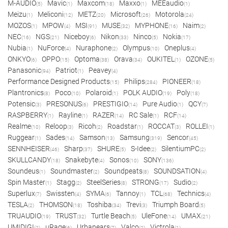
M-AUDIO
Mavic
Maxcom
Maxxo
MEEaudio
(5)
(1)
(18)
(1)
(1)
Meizu
Meliconi
METZ
Microsoft
Motorola
(1)
(12)
(20)
(26)
(24)
MOZOS
MPOW
MSI
MUSE
MYPHONE
Naim
(1)
(4)
(91)
(32)
(16)
(2)
NEC
NGS
Niceboy
Nikon
Ninco
Nokia
(16)
(21)
(6)
(33)
(5)
(17)
Nubia
NuForce
Nuraphone
Olympus
Oneplus
(1)
(4)
(2)
(10)
(4)
ONKYO
OPPO
Optoma
Orava
OUKITEL
OZONE
(6)
(15)
(38)
(34)
(1)
(5)
Panasonic
Patriot
Peavey
(94)
(1)
(4)
Performance Designed Products
Philips
PIONEER
(15)
(284)
(18)
Plantronics
Poco
Polaroid
POLK AUDIO
Poly
(8)
(10)
(1)
(19)
(18)
Potensic
PRESONUS
PRESTIGIO
Pure Audio
QCY
(3)
(6)
(14)
(1)
(7)
RASPBERRY
Rayline
RAZER
RC Sale
RCF
(1)
(1)
(14)
(1)
(14)
Realme
Reloop
Ricoh
Roadstar
ROCCAT
ROLLEI
(10)
(3)
(2)
(1)
(3)
(1)
Ruggear
Sades
Samson
Samsung
Sencor
(1)
(14)
(13)
(319)
(45)
SENNHEISER
Sharp
SHURE
S-Idee
SilentiumPC
(46)
(37)
(5)
(2)
(2)
SKULLCANDY
Snakebyte
Sonos
SONY
(18)
(4)
(10)
(136)
Soundeus
Soundmaster
Soundpeats
SOUNDSATION
(1)
(2)
(8)
(4)
Spin Master
Stagg
SteelSeries
STRONG
Sudio
(1)
(2)
(8)
(17)
(2)
Superlux
Swissten
SYMA
Tannoy
TCL
Technics
(7)
(4)
(6)
(1)
(68)
(4)
TESLA
THOMSON
Toshiba
Trevi
Triumph Board
(2)
(18)
(34)
(3)
(5)
TRUAUDIO
TRUST
Turtle Beach
UleFone
UMAX
(19)
(32)
(5)
(14)
(21)
UMIDIGI
uRage
Urbanears
Valco
Victrola
(2)
(6)
(7)
(2)
(1)