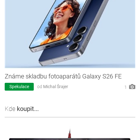
Známe skladbu fotoaparátů Galaxy S26 FE
Spekulace
od
Michal Šrajer
1
Kde
koupit...