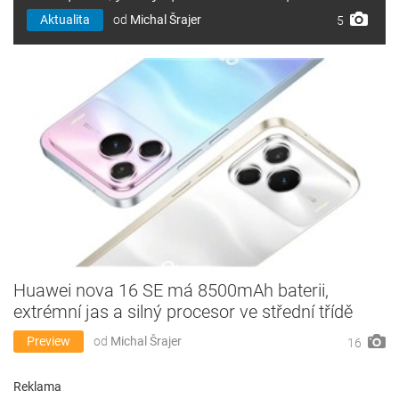
Aktualita
od
Michal Šrajer
5
Huawei nova 16 SE má 8500mAh baterii,
extrémní jas a silný procesor ve střední třídě
Preview
od
Michal Šrajer
16
Reklama