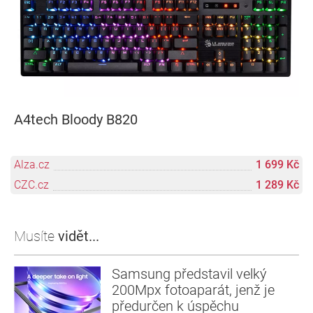
A4tech Bloody B820
Alza.cz
1 699 Kč
CZC.cz
1 289 Kč
Musíte
vidět...
Samsung představil velký
200Mpx fotoaparát, jenž je
předurčen k úspěchu