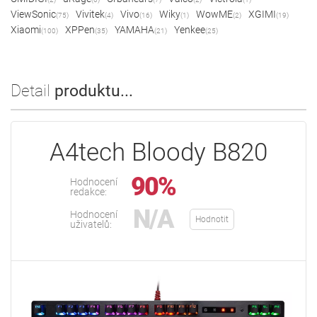
ViewSonic
Vivitek
Vivo
Wiky
WowME
XGIMI
(75)
(4)
(16)
(1)
(2)
(19)
Xiaomi
XPPen
YAMAHA
Yenkee
(100)
(35)
(21)
(25)
Detail
produktu...
A4tech Bloody B820
90%
Hodnocení
redakce:
N/A
Hodnocení
Hodnotit
uživatelů: