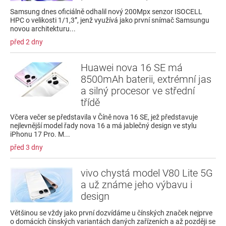
Samsung dnes oficiálně odhalil nový 200Mpx senzor ISOCELL
HPC o velikosti 1/1,3”, jenž využívá jako první snímač Samsungu
novou architekturu...
před 2 dny
Huawei nova 16 SE má
8500mAh baterii, extrémní jas
a silný procesor ve střední
třídě
Včera večer se představila v Číně nova 16 SE, jež představuje
nejlevnější model řady nova 16 a má jablečný design ve stylu
iPhonu 17 Pro. M...
před 3 dny
vivo chystá model V80 Lite 5G
a už známe jeho výbavu i
design
Většinou se vždy jako první dozvídáme u čínských značek nejprve
o domácích čínských variantách daných zařízeních a až později se