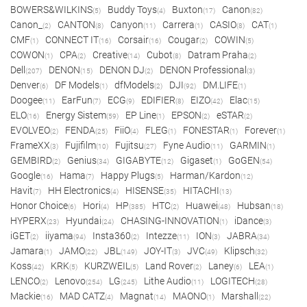
BOWERS&WILKINS
Buddy Toys
Buxton
Canon
(5)
(4)
(17)
(82)
Canon_
CANTON
Canyon
Carrera
CASIO
CAT
(2)
(8)
(11)
(1)
(8)
(1)
CMF
CONNECT IT
Corsair
Cougar
COWIN
(1)
(16)
(16)
(2)
(5)
COWON
CPA
Creative
Cubot
Datram Praha
(1)
(2)
(14)
(8)
(2)
Dell
DENON
DENON DJ
DENON Professional
(207)
(15)
(2)
(3)
Denver
DF Models
dfModels
DJI
DM.LIFE
(6)
(1)
(2)
(92)
(1)
Doogee
EarFun
ECG
EDIFIER
EIZO
Elac
(11)
(7)
(9)
(8)
(42)
(15)
ELO
Energy Sistem
EP Line
EPSON
eSTAR
(16)
(59)
(1)
(2)
(2)
EVOLVEO
FENDA
FiiO
FLEG
FONESTAR
Forever
(2)
(25)
(4)
(1)
(1)
(1)
FrameXX
Fujifilm
Fujitsu
Fyne Audio
GARMIN
(3)
(10)
(27)
(11)
(1)
GEMBIRD
Genius
GIGABYTE
Gigaset
GoGEN
(2)
(34)
(12)
(1)
(54)
Google
Hama
Happy Plugs
Harman/Kardon
(16)
(7)
(5)
(12)
Havit
HH Electronics
HISENSE
HITACHI
(7)
(4)
(35)
(13)
Honor Choice
Hori
HP
HTC
Huawei
Hubsan
(6)
(4)
(385)
(2)
(48)
(18)
HYPERX
Hyundai
CHASING-INNOVATION
iDance
(23)
(24)
(1)
(3)
iGET
iiyama
Insta360
Intezze
ION
JABRA
(2)
(94)
(2)
(11)
(3)
(34)
Jamara
JAMO
JBL
JOY-IT
JVC
Klipsch
(1)
(22)
(149)
(3)
(49)
(32)
Koss
KRK
KURZWEIL
Land Rover
Laney
LEA
(42)
(5)
(5)
(2)
(6)
(1)
LENCO
Lenovo
LG
Lithe Audio
LOGITECH
(2)
(254)
(245)
(11)
(28)
Mackie
MAD CATZ
Magnat
MAONO
Marshall
(16)
(4)
(14)
(1)
(22)