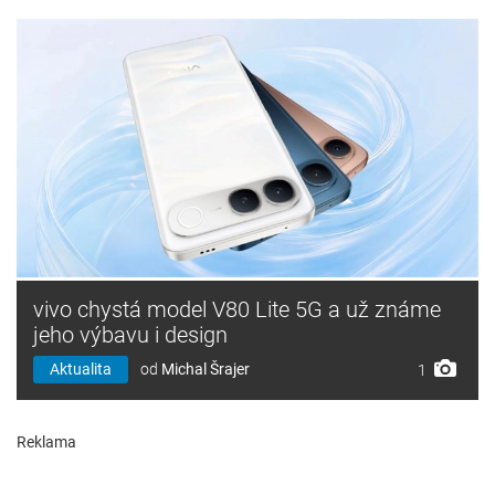
vivo chystá model V80 Lite 5G a už známe
jeho výbavu i design
Aktualita
od
Michal Šrajer
1
Reklama