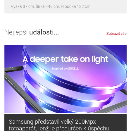
Výška 37 cm, Šířka 445 cm, Hloubka 132 cm
Nejlepší
události...
Zobrazit vše
Samsung představil velký 200Mpx
fotoaparát, jenž je předurčen k úspěchu