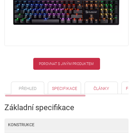
POROVNAT S JINÝM PRODUKTEM
PŘEHLED
SPECIFIKACE
ČLÁNKY
FO
Základní specifikace
KONSTRUKCE