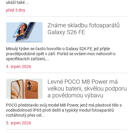
ukáží také ...
před 3 dny
Známe skladbu fotoaparátů
Galaxy S26 FE
Minulý týden se často hovořilo o Galaxy S26 FE, jež přijde
pravděpodobně opět v září. Pořád se ovšem moc nehovoří o
specifikacích zařízení,...
3. srpen 2026
Levné POCO M8 Power má
velkou baterii, skvělou podporu
a povědomou výbavu
POCO představilo svůj model M8 Power, jenž má plastové tělo s
voděodolností IP65 proti dešti a typický modul fotoaparátů
roztáhnutý přes cel...
5. srpen 2026