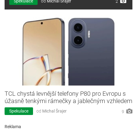
Spekulace
od
Michal Šrajer
2
TCL chystá levnější telefony P80 pro Evropu s
úžasně tenkými rámečky a jablečným vzhledem
Spekulace
od
Michal Šrajer
9
Reklama