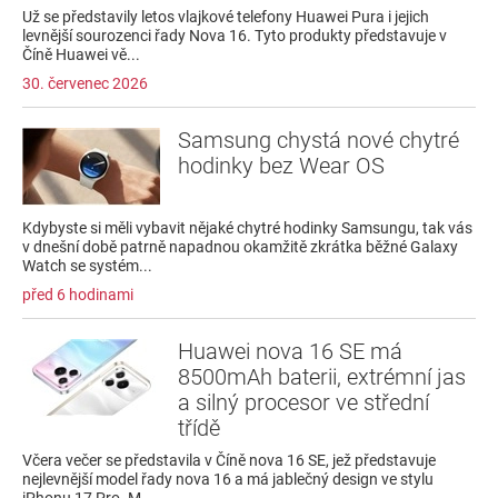
Už se představily letos vlajkové telefony Huawei Pura i jejich
levnější sourozenci řady Nova 16. Tyto produkty představuje v
Číně Huawei vě...
30. červenec 2026
Samsung chystá nové chytré
hodinky bez Wear OS
Kdybyste si měli vybavit nějaké chytré hodinky Samsungu, tak vás
v dnešní době patrně napadnou okamžitě zkrátka běžné Galaxy
Watch se systém...
před 6 hodinami
Huawei nova 16 SE má
8500mAh baterii, extrémní jas
a silný procesor ve střední
třídě
Včera večer se představila v Číně nova 16 SE, jež představuje
nejlevnější model řady nova 16 a má jablečný design ve stylu
iPhonu 17 Pro. M...