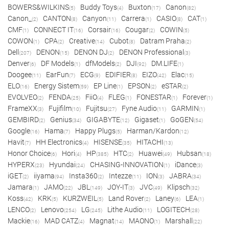
BOWERS&WILKINS
Buddy Toys
Buxton
Canon
(5)
(4)
(17)
(82)
Canon_
CANTON
Canyon
Carrera
CASIO
CAT
(2)
(8)
(11)
(1)
(8)
(1)
CMF
CONNECT IT
Corsair
Cougar
COWIN
(1)
(16)
(16)
(2)
(5)
COWON
CPA
Creative
Cubot
Datram Praha
(1)
(2)
(14)
(8)
(2)
Dell
DENON
DENON DJ
DENON Professional
(207)
(15)
(2)
(3)
Denver
DF Models
dfModels
DJI
DM.LIFE
(6)
(1)
(2)
(92)
(1)
Doogee
EarFun
ECG
EDIFIER
EIZO
Elac
(11)
(7)
(9)
(8)
(42)
(15)
ELO
Energy Sistem
EP Line
EPSON
eSTAR
(16)
(59)
(1)
(2)
(2)
EVOLVEO
FENDA
FiiO
FLEG
FONESTAR
Forever
(2)
(25)
(4)
(1)
(1)
(1)
FrameXX
Fujifilm
Fujitsu
Fyne Audio
GARMIN
(3)
(10)
(27)
(11)
(1)
GEMBIRD
Genius
GIGABYTE
Gigaset
GoGEN
(2)
(34)
(12)
(1)
(54)
Google
Hama
Happy Plugs
Harman/Kardon
(16)
(7)
(5)
(12)
Havit
HH Electronics
HISENSE
HITACHI
(7)
(4)
(35)
(13)
Honor Choice
Hori
HP
HTC
Huawei
Hubsan
(6)
(4)
(385)
(2)
(49)
(18)
HYPERX
Hyundai
CHASING-INNOVATION
iDance
(23)
(24)
(1)
(3)
iGET
iiyama
Insta360
Intezze
ION
JABRA
(2)
(94)
(2)
(11)
(3)
(34)
Jamara
JAMO
JBL
JOY-IT
JVC
Klipsch
(1)
(22)
(149)
(3)
(49)
(32)
Koss
KRK
KURZWEIL
Land Rover
Laney
LEA
(42)
(5)
(5)
(2)
(6)
(1)
LENCO
Lenovo
LG
Lithe Audio
LOGITECH
(2)
(254)
(245)
(11)
(28)
Mackie
MAD CATZ
Magnat
MAONO
Marshall
(16)
(4)
(14)
(1)
(22)