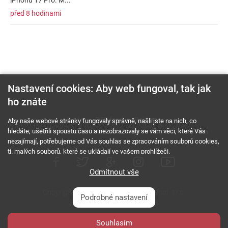
před 8 hodinami
Nastavení cookies: Aby web fungoval, tak jak
ho znáte
O nás
RSS feed
Reklama
Aby naše webové stránky fungovaly správně, našli jste na nich, co
hledáte, ušetřili spoustu času a nezobrazovaly se vám věci, které Vás
Podmínky použití a ochrana soukromí
Cookies
Kariéra
nezajímají, potřebujeme od Vás souhlas se zpracováním souborů cookies,
tj. malých souborů, které se ukládají ve vašem prohlížeči.
Odmítnout vše
Copyright © 2000 - 2026 NetComp, spol. s r.o.
Podrobné nastavení
Všechna práva vyhrazena.
webDesign By:
Souhlasím
PESL.NAME