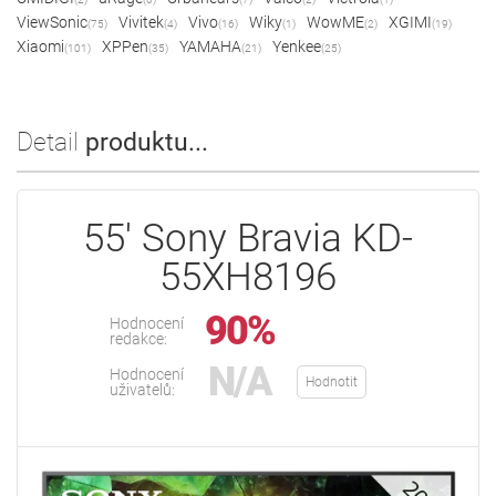
ViewSonic
Vivitek
Vivo
Wiky
WowME
XGIMI
(75)
(4)
(16)
(1)
(2)
(19)
Xiaomi
XPPen
YAMAHA
Yenkee
(101)
(35)
(21)
(25)
Detail
produktu...
55' Sony Bravia KD-
55XH8196
90%
Hodnocení
redakce:
N/A
Hodnocení
Hodnotit
uživatelů: