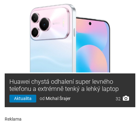
Huawei chystá odhalení super levného
telefonu a extrémně tenký a lehký laptop
Aktualita
od
Michal Šrajer
32
Reklama