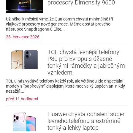
procesory Dimensity 9600
Už několik měsíců víme, že Qualcomm chystá minimálně tři
vlajkové procesory nové generace. Máme dostat pravého
nástupce Snapdragonu 8 Elite...
28. červenec 2026
TCL chystá levnější telefony
P80 pro Evropu s úžasně
tenkými rámečky a jablečným
vzhledem
TCL u nás vydává telefony každý rok, ale většinou jde o speciální
modely s “papírovým” displejem, které moc velký úspěch ani nikdy
nezažijí....
před 11 hodinami
Huawei chystá odhalení super
levného telefonu a extrémně
tenký a lehký laptop