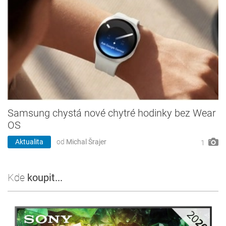
Samsung chystá nové chytré hodinky bez Wear
OS
Aktualita
od
Michal Šrajer
1
Kde
koupit...