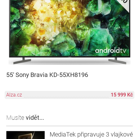
55' Sony Bravia KD-55XH8196
Alza.cz
15 999 Kč
Musíte
vidět...
MediaTek připravuje 3 vlajkové