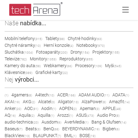
Naše
nabídka...
Mobilní telefony
Tablety
Chytré hodinky
(315)
(88)
(63)
Chytré náramky
Herní konzole
Notebooky
(10)
(4)
(970)
Sluchátka
Fotoaparáty
Drony
Projektory
(1004)
(200)
(154)
(155)
Televize
Monitory
Reproduktory
(782)
(1353)
(855)
Kamery do auta
Webkamery
Procesory
Myši
(58)
(66)
(109)
(545)
Klávesnice
Grafické karty
(389)
(22)
Nej
výrobci...
4gamers
A4tech
ACER
ADAM AUDIO
ADATA
(1)
(8)
(10)
(166)
(11)
(1)
AKAI
AKG
Alcatel
Aligator
AlzaPower
Amazfit
(19)
(2)
(3)
(13)
(8)
(14)
Anker
AOC
Aodin
AOPEN
Apeman
APPLE
(20)
(81)
(1)
(2)
(3)
(48)
AQ
Aquila
Aquilla
Arozzi
ASUS
Audio Pro
(16)
(2)
(1)
(1)
(473)
(8)
audio-technica
Ausdom
AverMedia
Bang & Olufsen
(20)
(6)
(1)
(14)
Baseus
Beats
BenQ
BEYERDYNAMIC
Bigben
(7)
(3)
(68)
(19)
(6)
BlackView
BLAUPUNKT
BML
BOSE
(13)
(7)
(1)
(19)