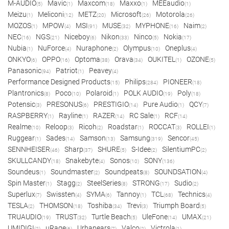
M-AUDIO
Mavic
Maxcom
Maxxo
MEEaudio
(5)
(1)
(18)
(1)
(1)
Meizu
Meliconi
METZ
Microsoft
Motorola
(1)
(12)
(20)
(26)
(26)
MOZOS
MPOW
MSI
MUSE
MYPHONE
Naim
(1)
(4)
(91)
(32)
(16)
(2)
NEC
NGS
Niceboy
Nikon
Ninco
Nokia
(16)
(21)
(6)
(33)
(5)
(17)
Nubia
NuForce
Nuraphone
Olympus
Oneplus
(1)
(4)
(2)
(10)
(4)
ONKYO
OPPO
Optoma
Orava
OUKITEL
OZONE
(6)
(16)
(38)
(34)
(1)
(5)
Panasonic
Patriot
Peavey
(94)
(1)
(4)
Performance Designed Products
Philips
PIONEER
(15)
(284)
(18)
Plantronics
Poco
Polaroid
POLK AUDIO
Poly
(8)
(10)
(1)
(19)
(18)
Potensic
PRESONUS
PRESTIGIO
Pure Audio
QCY
(3)
(6)
(14)
(1)
(7)
RASPBERRY
Rayline
RAZER
RC Sale
RCF
(1)
(1)
(14)
(1)
(14)
Realme
Reloop
Ricoh
Roadstar
ROCCAT
ROLLEI
(10)
(3)
(2)
(1)
(3)
(1)
Ruggear
Sades
Samson
Samsung
Sencor
(1)
(14)
(13)
(319)
(45)
SENNHEISER
Sharp
SHURE
S-Idee
SilentiumPC
(46)
(37)
(5)
(2)
(2)
SKULLCANDY
Snakebyte
Sonos
SONY
(18)
(4)
(10)
(136)
Soundeus
Soundmaster
Soundpeats
SOUNDSATION
(1)
(2)
(8)
(4)
Spin Master
Stagg
SteelSeries
STRONG
Sudio
(1)
(2)
(8)
(17)
(2)
Superlux
Swissten
SYMA
Tannoy
TCL
Technics
(7)
(4)
(6)
(1)
(68)
(4)
TESLA
THOMSON
Toshiba
Trevi
Triumph Board
(2)
(18)
(34)
(3)
(5)
TRUAUDIO
TRUST
Turtle Beach
UleFone
UMAX
(19)
(32)
(5)
(14)
(21)
UMIDIGI
uRage
Urbanears
Valco
Victrola
(2)
(6)
(7)
(2)
(1)