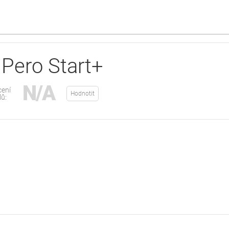
Pero Start+
N/A
ení
Hodnotit
lů: