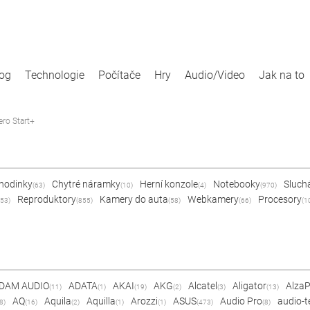
log
Technologie
Počítače
Hry
Audio/Video
Jak na to
ro Start+
 hodinky
Chytré náramky
Herní konzole
Notebooky
Sluch
(63)
(10)
(4)
(970)
Reproduktory
Kamery do auta
Webkamery
Procesory
53)
(855)
(58)
(66)
(1
DAM AUDIO
ADATA
AKAI
AKG
Alcatel
Aligator
Alza
(11)
(1)
(19)
(2)
(3)
(13)
AQ
Aquila
Aquilla
Arozzi
ASUS
Audio Pro
audio-t
8)
(16)
(2)
(1)
(1)
(473)
(8)