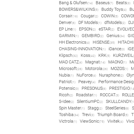
Bang & Olufsen
Baseus
Beats
(14)
(7)
(3)
BOWERS&WILKINS
Buddy Toys
Bu
(5)
(4)
Corsair
Cougar
COWIN
COWO
(16)
(2)
(5)
Denver
DF Models
dfModels
DJ
(6)
(1)
(2)
EP Line
EPSON
eSTAR
EVOLVE
(1)
(2)
(2)
GARMIN
GEMBIRD
Genius
GI
(1)
(2)
(34)
HH Electronics
HISENSE
HITACHI
(4)
(35)
CHASING-INNOVATION
iDance
iG
(1)
(3)
Klipsch
Koss
KRK
KURZWEIL
(32)
(42)
(5)
MAD CATZ
Magnat
MAONO
Ma
(4)
(14)
(1)
Microsoft
Motorola
MOZOS
(26)
(26)
(1)
Nubia
NuForce
Nuraphone
Oly
(1)
(4)
(2)
Patriot
Peavey
Performance Desig
(1)
(4)
Potensic
PRESONUS
PRESTIGIO
(3)
(6)
(14
Ricoh
Roadstar
ROCCAT
ROLLE
(2)
(1)
(3)
S-Idee
SilentiumPC
SKULLCANDY
(2)
(2)
(1
Spin Master
Stagg
SteelSeries
(1)
(2)
(8)
Toshiba
Trevi
Triumph Board
T
(34)
(3)
(5)
Victrola
ViewSonic
Vivitek
Viv
(1)
(75)
(4)