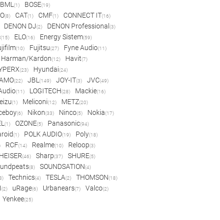
BML
BOSE
(1)
(19)
IO
CAT
CMF
CONNECT IT
(8)
(1)
(1)
(16)
DENON DJ
DENON Professional
(2)
(3)
c
ELO
Energy Sistem
(15)
(16)
(59)
jifilm
Fujitsu
Fyne Audio
(10)
(27)
(11)
Harman/Kardon
Havit
(12)
(7)
YPERX
Hyundai
(23)
(24)
AMO
JBL
JOY-IT
JVC
(22)
(149)
(3)
(49)
 Audio
LOGITECH
Mackie
(11)
(28)
(16)
eizu
Meliconi
METZ
(1)
(12)
(20)
ceboy
Nikon
Ninco
Nokia
(6)
(33)
(5)
(17)
EL
OZONE
Panasonic
(1)
(5)
(94)
aroid
POLK AUDIO
Poly
(1)
(19)
(18)
RCF
Realme
Reloop
)
(14)
(10)
(3)
HEISER
Sharp
SHURE
(46)
(37)
(5)
undpeats
SOUNDSATION
(8)
(4)
Technics
TESLA
THOMSON
8)
(4)
(2)
(18)
I
uRage
Urbanears
Valco
(2)
(6)
(7)
(2)
Yenkee
(25)