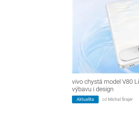
vivo chystá model V80 L
výbavu i design
Aktualita
od
Michal Šrajer