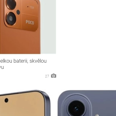
kou baterii, skvělou
vu
27