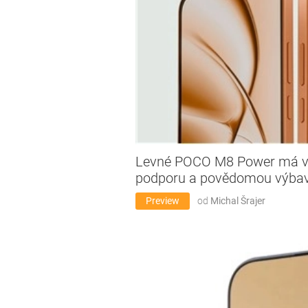
Levné POCO M8 Power má vel
podporu a povědomou výba
Preview
od
Michal Šrajer