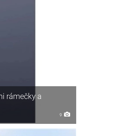
mi rámečky a
9