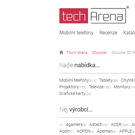
Mobilní telefony
Recenze
Kata
Titulní strana
3Doodler
3Doodler 3D Pe
Naše
nabídka...
Mobilní telefony
Tablety
Chytré
(315)
(88)
Projektory
Televize
Monitory
(155)
(782)
(13
Grafické karty
(22)
Nej
výrobci...
4gamers
A4tech
ACER
A
(1)
(8)
(10)
(166)
Aodin
AOPEN
Apeman
APPLE
(1)
(2)
(3)
(4