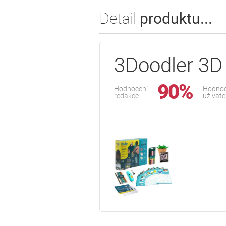
Detail
produktu...
3Doodler 3D 
90%
Hodnocení
Hodnoc
redakce:
uživate