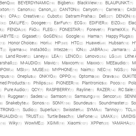
BenQ
BEYERDYNAMIC
Bigben
BlackView
BLAUPUNKT
(68)
(19)
(6)
(13)
(7)
xton
Canon
Canon_
CANTON
Canyon
Carrera
CAS
(17)
(82)
(2)
(8)
(11)
(1)
N
CPA
Creative
Cubot
Datram Praha
Dell
DENON
(1)
(2)
(14)
(8)
(2)
(207)
(15)
I
DM.LIFE
Doogee
EarFun
ECG
EDIFIER
EIZO
Ela
(92)
(1)
(11)
(7)
(9)
(8)
(42)
O
FENDA
FiiO
FLEG
FONESTAR
Forever
FrameXX
Fu
(2)
(25)
(4)
(1)
(1)
(1)
(3)
GABYTE
Gigaset
GoGEN
Google
Hama
Happy Plugs
(12)
(1)
(54)
(16)
(7)
(5)
Honor Choice
Hori
HP
HTC
Huawei
Hubsan
H
(13)
(6)
(4)
(385)
(2)
(49)
(18)
ET
iiyama
Insta360
Intezze
ION
JABRA
Jamara
J
(2)
(94)
(2)
(11)
(3)
(34)
(1)
Land Rover
Laney
LEA
LENCO
Lenovo
LG
Lithe
(5)
(2)
(6)
(1)
(2)
(254)
(245)
rshall
M-AUDIO
Mavic
Maxcom
Maxxo
MEEaudio
M
(22)
(5)
(1)
(18)
(1)
(1)
MPOW
MSI
MUSE
MYPHONE
Naim
NEC
NGS
Ni
(4)
(91)
(32)
(16)
(2)
(16)
(21)
mpus
Oneplus
ONKYO
OPPO
Optoma
Orava
OUKIT
(10)
(4)
(6)
(16)
(38)
(34)
ned Products
Philips
PIONEER
Plantronics
Poco
Pol
(15)
(284)
(18)
(8)
(10)
Pure Audio
QCY
RASPBERRY
Rayline
RAZER
RC Sale
)
(1)
(7)
(1)
(1)
(14)
(1
I
Ruggear
Sades
Samson
Samsung
Sencor
SENN
(1)
(1)
(14)
(13)
(319)
(45)
Snakebyte
Sonos
SONY
Soundeus
Soundmaster
So
8)
(4)
(10)
(136)
(1)
(2)
STRONG
Sudio
Superlux
Swissten
SYMA
Tannoy
TCL
(17)
(2)
(7)
(4)
(6)
(1)
(6
RUAUDIO
TRUST
Turtle Beach
UleFone
UMAX
UMIDIG
(19)
(32)
(5)
(14)
(21)
o
Wiky
WowME
XGIMI
Xiaomi
XPPen
YAMAHA
(16)
(1)
(2)
(19)
(101)
(35)
(21)