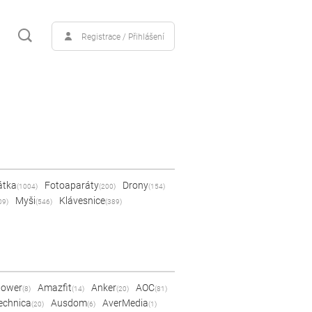
Registrace / Přihlášení
átka
Fotoaparáty
Drony
(1004)
(200)
(154)
Myši
Klávesnice
09)
(546)
(389)
Power
Amazfit
Anker
AOC
(8)
(14)
(20)
(81)
echnica
Ausdom
AverMedia
(20)
(6)
(1)