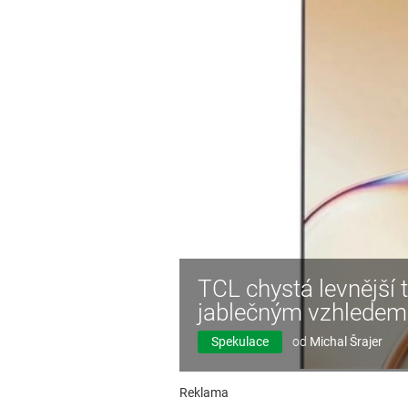
TCL chystá levnější
jablečným vzhledem
Spekulace
od
Michal Šrajer
Reklama