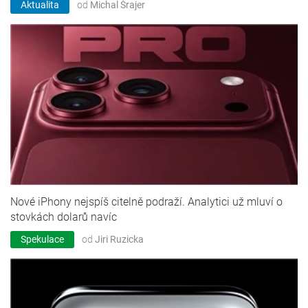
Aktualita
od
Michal Šrajer
Nové iPhony nejspíš citelně podraží. Analytici už mluví o
stovkách dolarů navíc
Spekulace
od
Jiri Ruzicka