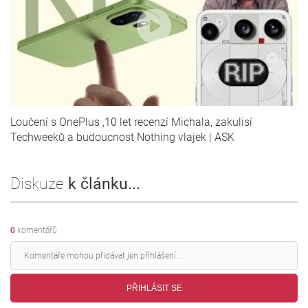
Loučení s OnePlus ,10 let recenzí Michala, zakulisí
Techweeků a budoucnost Nothing vlajek | ASK
Diskuze
k článku...
0
komentářů
PŘIHLÁSIT SE