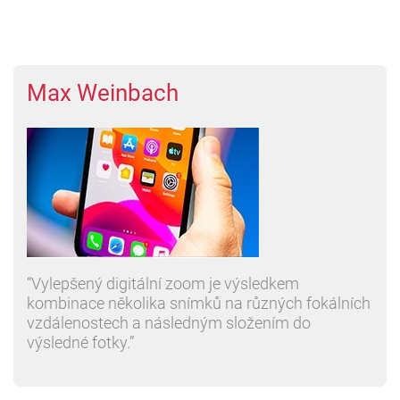
Max Weinbach
“Vylepšený digitální zoom je výsledkem
kombinace několika snímků na různých fokálních
vzdálenostech a následným složením do
výsledné fotky.”