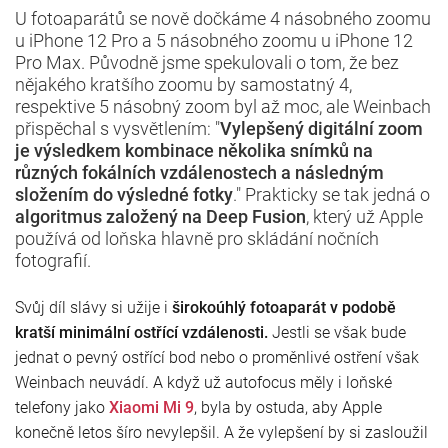
U fotoaparátů se nově dočkáme 4 násobného zoomu
u iPhone 12 Pro a 5 násobného zoomu u iPhone 12
Pro Max. Původně jsme spekulovali o tom, že bez
nějakého kratšího zoomu by samostatný 4,
respektive 5 násobný zoom byl až moc, ale Weinbach
přispěchal s vysvětlením: "
Vylepšený digitální zoom
je výsledkem kombinace několika snímků na
různých fokálních vzdálenostech a následným
složením do výsledné fotky
." Prakticky se tak jedná o
algoritmus založený na Deep Fusion
, který už Apple
používá od loňska hlavně pro skládání nočních
fotografií.
Svůj díl slávy si užije i
širokoúhlý fotoaparát v podobě
kratší minimální ostřící vzdálenosti.
Jestli se však bude
jednat o pevný ostřící bod nebo o proměnlivé ostření však
Weinbach neuvádí. A když už autofocus měly i loňské
telefony jako
Xiaomi Mi 9
, byla by ostuda, aby Apple
konečně letos šíro nevylepšil. A že vylepšení by si zasloužil