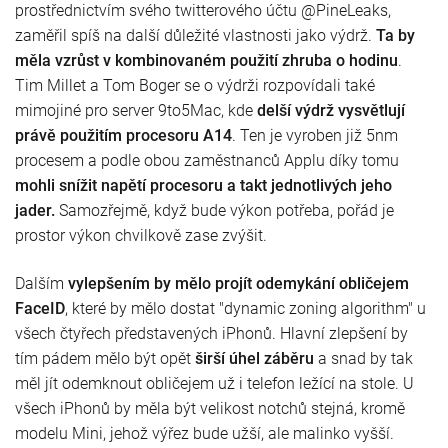
prostřednictvím svého twitterového účtu @PineLeaks,
zaměřil spíš na další důležité vlastnosti jako výdrž.
Ta by
měla vzrůst v kombinovaném použití zhruba o hodinu
.
Tim Millet a Tom Boger se o výdrži rozpovídali také
mimojiné pro server 9to5Mac, kde
delší výdrž vysvětlují
právě použitím procesoru A14
. Ten je vyroben již 5nm
procesem a podle obou zaměstnanců Applu díky tomu
mohli snížit napětí procesoru a takt jednotlivých jeho
jader.
Samozřejmě, když bude výkon potřeba, pořád je
prostor výkon chvilkově zase zvýšit.
Dalším
vylepšením by mělo projít
odemykání obličejem
FaceID
, které by mělo dostat "dynamic zoning algorithm" u
všech čtyřech představených iPhonů. Hlavní zlepšení by
tím pádem mělo být opět
širší úhel záběru
a snad by tak
měl jít odemknout obličejem už i telefon ležící na stole. U
všech iPhonů by měla být velikost notchů stejná, kromě
modelu Mini, jehož výřez bude užší, ale malinko vyšší.