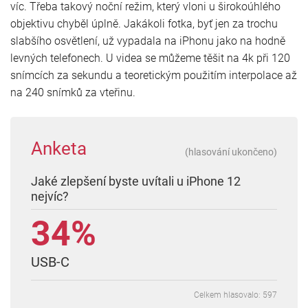
víc. Třeba takový noční režim, který vloni u širokoúhlého
objektivu chyběl úplně. Jakákoli fotka, byť jen za trochu
slabšího osvětlení, už vypadala na iPhonu jako na hodně
levných telefonech. U videa se můžeme těšit na 4k při 120
snímcích za sekundu a teoretickým použitím interpolace až
na 240 snímků za vteřinu.
Anketa
(hlasování ukončeno)
Jaké zlepšení byste uvítali u iPhone 12
nejvíc?
34%
USB-C
Celkem hlasovalo: 597