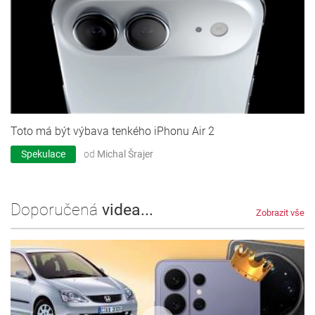
Toto má být výbava tenkého iPhonu Air 2
Spekulace
od
Michal Šrajer
Doporučená
videa...
Zobrazit vše