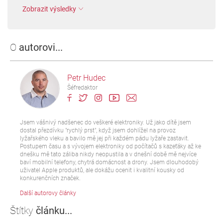
Zobrazit výsledky
O
autorovi...
Petr Hudec
Šéfredaktor
Jsem vášnivý nadšenec do veškeré elektroniky. Už jako dítě jsem
dostal přezdívku "rychlý prst", když jsem dohlížel na provoz
lyžařského vleku a bavilo mě jej při každém pádu lyžaře zastavit.
Postupem času a s vývojem elektroniky od počítačů s kazeťáky až ke
dnešku mě tato záliba nikdy neopustila a v dnešní době mě nejvíce
baví mobilní telefony, chytrá domácnost a drony. Jsem dlouhodobý
uživatel Apple produktů, ale dokážu ocenit i kvalitní kousky od
konkurenčních značek.
Další autorovy články
Štítky
článku...