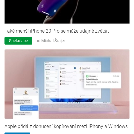
Také menší iPhone 20 Pro se může údajně zvětšit
Spekulace
od
Michal Šrajer
Apple přidá z donucení kopírování mezi iPhony a Windows