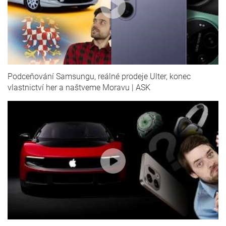
Podceňování Samsungu, reálné prodeje Ulter, konec
vlastnictví her a naštveme Moravu | ASK