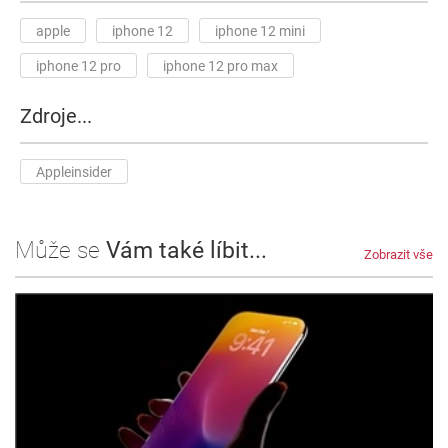
apple
iphone 12
iphone 12 mini
iphone 12 pro
iphone 12 pro max
Zdroje...
Appleinsider
Může se
Vám také líbit...
Zobrazit vše