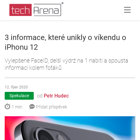
3 informace, které unikly o víkendu o
iPhonu 12
Vylepšené FaceID, delší výdrž na 1 nabití a spousta
informací kolem foťáků
12. říjen 2020
od
Petr Hudec
Spekulace
1 min.
Přidat příspěvek